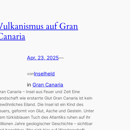
Vulkanismus auf Gran
Canaria
Apr. 23, 2025
—
Inselheld
von
in
Gran Canaria
ran Canaria – Insel aus Feuer und Zeit Eine
andschaft wie erstarrte Glut Gran Canaria ist kein
ewöhnliches Eiland. Die Insel ist ein Kind des
euers, geformt von Glut, Asche und Gestein. Unter
em türkisblauen Tuch des Atlantiks ruhen auf ihr
illionen Jahre geologischer Geschichte – sichtbar
nd begehbar. Wer sich hier auf Wanderschaft