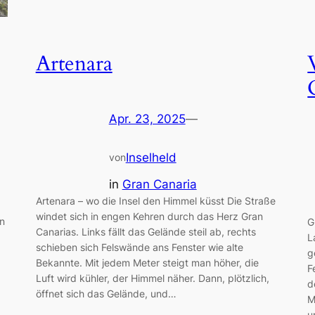
Artenara
Apr. 23, 2025
—
Inselheld
von
in
Gran Canaria
Artenara – wo die Insel den Himmel küsst Die Straße
windet sich in engen Kehren durch das Herz Gran
in
G
Canarias. Links fällt das Gelände steil ab, rechts
L
schieben sich Felswände ans Fenster wie alte
g
Bekannte. Mit jedem Meter steigt man höher, die
F
Luft wird kühler, der Himmel näher. Dann, plötzlich,
d
öffnet sich das Gelände, und…
M
…
u