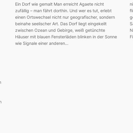
Ein Dorf wie gemalt Man erreicht Agaete nicht
n
zufällig – man fährt dorthin. Und wer es tut, erlebt
f
einen Ortswechsel nicht nur geografischer, sondern
g
beinahe seelischer Art. Das Dorf liegt eingekeilt
S
zwischen Ozean und Gebirge, weiß getünchte
N
Häuser mit blauen Fensterläden blinken in der Sonne
F
wie Signale einer anderen…
n
h